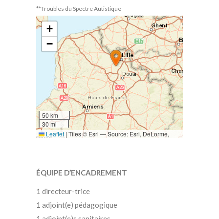
**Troubles du Spectre Autistique
+
−
50 km
30 mi
Leaflet
|
Tiles © Esri — Source: Esri, DeLorme,
NAVTEQ, USGS, Intermap, iPC, NRCAN, Esri Japan,
METI, Esri China (Hong Kong), Esri (Thailand),
TomTom, 2012
ÉQUIPE D’ENCADREMENT
1 directeur-trice
1 adjoint(e) pédagogique
1 adjoint(e)s sanitaires