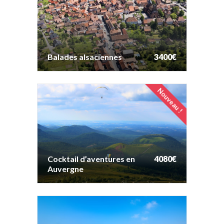
Balades alsaciennes
3400€
Balades alsaciennes
3400€
Nouveau !
Cocktail d’aventures en
4080€
Auvergne
Cocktail d’aventures en
4080€
Auvergne